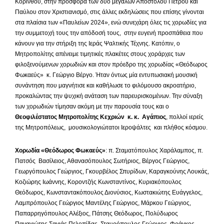
Κορίνθου, στην προσφορά των δύο μεγάλων Αποστόλου Πέτρου και
Παύλου στον Χριστιανισμό, στις άλλες εκδηλώσεις που επίσης γίνονται
στα πλαίσια των «Παυλείων 2024», ενώ συνεχάρη όλες τις χορωδίες για
την συμμετοχή τους την απόδοσή τους, στην ευγενή προσπάθεια που
κάνουν για την στήριξη της Ιεράς Ψαλτικής Τέχνης. Κατόπιν, ο
Μητροπολίτης απένειμε τιμητικές πλακέτες στους χοράρχες των
φιλοξενούμενων χορωδιών και στον πρόεδρο της χορωδίας «Θεόδωρος
Φωκαεύς» κ. Γεώργιο Βέργο. Ήταν όντως μία εντυπωσιακή μουσική
συνάντηση που μαγνήτισε και καθήλωσε το φιλόμουσο ακροατήριο,
προκαλώντας την ψυχική ανάταση των παρευρισκομένων. Την σύναξη
των χορωδιών τίμησαν ακόμη με την παρουσία τους και ο
Θεοφιλέστατος Μητροπολίτης Κεχριών κ. κ. Αγάπιος
, πολλοί ιερείς
της Μητροπόλεως, μουσικολογιώτατοι Ιεροψάλτες και πλήθος κόσμου.
Χορωδία «Θεόδωρος Φωκαεύς»
: π. Σταματόπουλος Χαράλαμπος, π.
Πατσός Βασίλειος, Αθανασόπουλος Σωτήριος, Βέργος Γεώργιος,
Γεωργόπουλος Γεώργιος, Γκουρβέλος Σπυρίδων, Καραγκούνης Λουκάς,
Κοζιώρης Ιωάννης, Κοροντζής Κωνσταντίνος, Κυριακόπουλος
Θεόδωρος, Κωνσταντακόπουλος Διονύσιος, Κωστακιώτης Ευάγγελος,
Λαμπρόπουλος Γεώργιος Μαντέλης Γεώργιος, Μάρκου Γεώργιος,
Παπαρρηγόπουλος Αλέξιος, Πάτσης Θεόδωρος, Πολύδωρος
Παναγιώτης Σαγιάς Πελοπίδας, Σταυρόπουλος Γεώργιος, Φράγκος