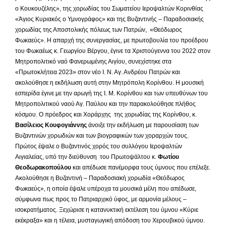
ο Κουκουζέλης», της χορωδίας του Σωματείου Ιεροψαλτών Κορινθίας
«Άγιος Κυριακός ο Υμνογράφος» και της Βυζαντινής – Παραδοσιακής
χορωδίας της Αποστολικής πόλεως των Πατρών, «Θεόδωρος
Φωκαεύς». Η απαρχή της συνεργασίας, με πρωτοβουλία του προέδρου
του Φωκαέως κ. Γεωργίου Βέργου, έγινε τα Χριστούγεννα του 2022 στον
Μητροπολιτικό ναό Φανερωμένης Αιγίου, συνεχίστηκε στα
«Πρωτοκλήτεια 2023» στον νέο Ι. Ν. Αγ. Ανδρέου Πατρών και
ακολούθησε η εκδήλωση αυτή στην Μητρόπολη Κορίνθου. Η μουσική
εσπερίδα έγινε με την αρωγή της Ι. Μ. Κορίνθου και των υπευθύνων του
Μητροπολιτικού ναού Αγ. Παύλου και την παρακολούθησε πλήθος
κόσμου. Ο πρόεδρος και Χοράρχης της χορωδίας της Κορίνθου, κ.
Βασίλειος Κουφογιάννης
άνοιξε την εκδήλωση με παρουσίαση των
Βυζαντινών χορωδιών και των βιογραφικών των χοραρχών τους.
Πρώτος έψαλε ο Βυζαντινός χορός του συλλόγου Ιεροψαλτών
Αιγιαλείας, υπό την διεύθυνση του Πρωτοψάλτου κ.
Φωτίου
Θεοδωρακοπούλου
και απέδωσε πανέμορφα τους ύμνους που επέλεξε.
Ακολούθησε η Βυζαντινή – Παραδοσιακή χορωδία «Θεόδωρος
Φωκαεύς», η οποία έψαλε υπέροχα τα μουσικά μέλη που απέδωσε,
σύμφωνα πως προς το Πατριαρχικό ύφος, με αρμονία μέλους –
ισοκρατήματος. Ξεχώρισε η κατανυκτική εκτέλεση του ύμνου «Κύριε
εκέκραξα» και η τέλεια, μυσταγωγική απόδοση του Χερουβικού ύμνου.