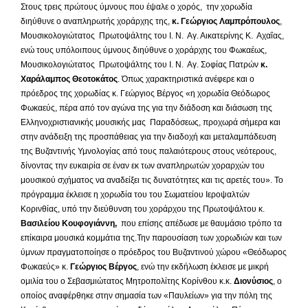
Στους τρεις πρώτους ύμνους που έψαλε ο χορός, την χορωδία
διηύθυνε ο αναπληρωτής χοράρχης της,
κ. Γεώργιος Λαμπρόπουλος
,
Μουσικολογιώτατος Πρωτοψάλτης του Ι. Ν. Αγ. Αικατερίνης Κ. Αχαΐας,
ενώ τους υπόλοιπους ύμνους διηύθυνε ο χοράρχης του Φωκαέως,
Μουσικολογιώτατος Πρωτοψάλτης του Ι. Ν. Αγ. Σοφίας Πατρών
κ.
Χαράλαμπος Θεοτοκάτος
. Όπως χαρακτηριστικά ανέφερε και ο
πρόεδρος της χορωδίας κ. Γεώργιος Βέργος «η χορωδία Θεόδωρος
Φωκαεύς, πέρα από τον αγώνα της για την διάδοση και διάσωση της
Ελληνοχριστιανικής μουσικής μας Παραδόσεως, προχωρά σήμερα και
στην ανάδειξη της προσπάθειας για την διαδοχή και μεταλαμπάδευση
της Βυζαντινής Υμνολογίας από τους παλαιότερους στους νεότερους,
δίνοντας την ευκαιρία σε έναν εκ των αναπληρωτών χοραρχών του
μουσικού σχήματος να αναδείξει τις δυνατότητες και τις αρετές του». Το
πρόγραμμα έκλεισε η χορωδία του του Σωματείου Ιεροψαλτών
Κορινθίας, υπό την διεύθυνση του χοράρχου της Πρωτοψάλτου κ.
Βασιλείου Κουφογιάννη,
που επίσης απέδωσε με θαυμάσιο τρόπο τα
επίκαιρα μουσικά κομμάτια της.Την παρουσίαση των χορωδιών και των
ύμνων πραγματοποίησε ο πρόεδρος του Βυζαντινού χώρου «Θεόδωρος
Φωκαεύς» κ.
Γεώργιος Βέργος
, ενώ την εκδήλωση έκλεισε με μικρή
ομιλία του ο Σεβασμιώτατος Μητροπολίτης Κορίνθου κ.κ.
Διονύσιος
, ο
οποίος αναφέρθηκε στην σημασία των «Παυλείων» για την πόλη της