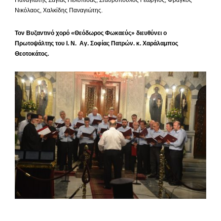
Νικόλαος, Χαλκίδης Παναγιώτης.
Τον Βυζαντινό χορό «Θεόδωρος Φωκαεύς» διευθύνει ο
Πρωτοψάλτης του Ι. Ν. Αγ. Σοφίας Πατρών. κ. Χαράλαμπος
Θεοτοκάτος.