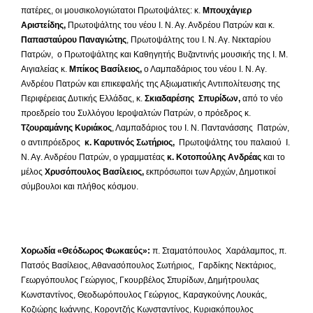
πατέρες, οι μουσικολογιώτατοι Πρωτοψάλτες: κ.
Μπουχάγιερ
Αριστείδης,
Πρωτοψάλτης του νέου Ι. Ν. Αγ. Ανδρέου Πατρών και κ.
Παπασταύρου Παναγιώτης
, Πρωτοψάλτης του Ι. Ν. Αγ. Νεκταρίου
Πατρών, ο Πρωτοψάλτης και Καθηγητής Βυζαντινής μουσικής της Ι. Μ.
Αιγιαλείας κ.
Μπίκος Βασίλειος,
ο Λαμπαδάριος του νέου Ι. Ν. Αγ.
Ανδρέου Πατρών και επικεφαλής της Αξιωματικής Αντιπολίτευσης της
Περιφέρειας Δυτικής Ελλάδας, κ.
Σκιαδαρέσης Σπυρίδων,
από το νέο
προεδρείο του Συλλόγου Ιεροψαλτών Πατρών, ο πρόεδρος κ.
Τζουραμάνης Κυριάκος
, Λαμπαδάριος του Ι. Ν. Παντανάσσης Πατρών,
ο αντιπρόεδρος
κ. Καρυτινός Σωτήριος,
Πρωτοψάλτης του παλαιού Ι.
Ν. Αγ. Ανδρέου Πατρών, ο γραμματέας
κ. Κοτοπούλης Ανδρέας
και το
μέλος
Χρυσόπουλος Βασίλειος,
εκπρόσωποι των Αρχών, Δημοτικοί
σύμβουλοι και πλήθος κόσμου.
Χορωδία «Θεόδωρος Φωκαεύς»:
π. Σταματόπουλος Χαράλαμπος, π.
Πατσός Βασίλειος, Αθανασόπουλος Σωτήριος, Γαρδίκης Νεκτάριος,
Γεωργόπουλος Γεώργιος, Γκουρβέλος Σπυρίδων, Δημήτρουλας
Κωνσταντίνος, Θεοδωρόπουλος Γεώργιος, Καραγκούνης Λουκάς,
Κοζιώρης Ιωάννης, Κοροντζής Κωνσταντίνος, Κυριακόπουλος