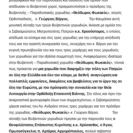
βιογραφικών και την παρουσίαση και ανάλυση των ύμνων που
απέδωσαν οι Βυζαντινοί χοροί, πραγματοποίησε ο πρόεδρος της
Βυζαντινής – Παραδοσιακής χορωδίας «
Θεόδωρος Φωκαεύς
», ιατρός
Ορθοπαιδικός, κ.
Γεώργιος Βέργος.
Την θαυμάσια αυτή
μουσική σύναξη των τριών Βυζαντινών χορωδιών, έκλεισε με ομιλία του
ο Σεβασμιώτατος Μητροπολίτης Πατρών
κ.κ. Χρυσόστομος
, ο οποίος
απέδωσε τα εύσημα και στις τρεις χορωδίες για την υπέροχη απόδοσή
τους και την αγαστή συνεργασία τους, συνεχάρη τον κ. Βέργο για την
ευγενή πρωτοβουλία του και τους τρεις χοράρχες και τους χορωδούς
των χορωδιών για την εξαίσια συμμετοχή τους. Αναφερόμενος ιδιαίτερα
στην Βυζαντινή – Παραδοσιακή χορωδία «
Θεόδωρος Φωκαεύς
», τόνισε
πως πρόκειται για
μια χορωδία που διαφημίζει την πόλη των Πατρών
σε όλη την Ελλάδα και όλο τον κόσμο, με διεθνή αναγνώριση και
πολλαπλές εμφανίσεις, διακρίσεις και βραβεύσεις για το έργο της σε
όλη την Ευρώπη, με πιο πρόσφατη την συναυλία και την Θεία
Λειτουργία στην Ορθόδοξη Επισκοπή Βιέννης
. Στο τέλος και πριν την
αναμνηστική φωτογραφία όλων των συμμετεχόντων, ο Σεβασμιώτατος
χάρισε εικόνες του Αγ. Ανδρέου στους τρεις χοράρχες και τον πρόεδρο
της χορωδίας «
Θεόδωρος Φωκαεύς
» κ. Γεώργιο Βέργο. Την
σύναξη των Βυζαντινών χορωδιών τίμησαν με την παρουσία τους
ο
Θεοφιλέστατος Επίσκοπος Κερνίτσης κ.κ. Χρύσανθος
,
ο Άγιος
Πρωτοσύγκελος π. Αρτέμιος Αργυρόπουλος,
πολλοί σεβαστοί