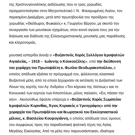
της Χριστουγεννιάτικης εκδήλωσης που οι τρεις χορωδίες
πραγματοποίησαν στον Μητροπολιτικό Ι. Ν. Φανερωμένης Αιγίου, τον
περασμένο Δεκέμβριο, μετά από πρωτοβουλία του προέδρου της
χορωδίας «Θεόδωρος Φωκαεύς» κ, Γεωργίου Βέργου, με σκοπό την
συνεργασία των μουσικών σχημάτων, στον κοινό αγώνα τους για την
διάσωση και διάδοση της Ελληνοχριστιανικής μουσικής μας παράδοσης
και κληρονομιάς.
Τη
μουσική εσπερίδα άνοιξε ο «
Βυζαντινό
ς
Χορό
ς
Συλλόγου Ιεροψαλτών
Αιγιαλεία
ς
, – 1918 – Ιωάννη
ς
ο Κουκουζέλη
ς
», υπό
την διεύθυνση
του χοράρχη του Πρωτοψάλτη κ. Φωτίου Θεοδωρακοπούλου,
ο
οποίος απέδωσε εξαίσια το πρόγραμμά του, ψάλλοντας κλασσικά
Βυζαντινά μέλη, από τα οποία ξεχώρισαν σε εκτέλεση το Δοξαστικό των
Αίνων της εορτής του Αγ. Ανδρέου «Τον κήρυκα της πίστεως» και το
Κοινωνικό των εορτών των Αποστόλων, μέλος παλαιόν, «Εις πάσαν την
γην». Ακολούθως έψαλλε υπέροχα ο «
Βυζαντινός Χορός Σωματείου
Ιεροψαλτών Κορινθία
ς
, Άγιο
ς
Κυριακό
ς
ο Υμνογράφο
ς
» υπό την
χοραρχία του Πρωτοψάλτου και θεωρητικού του Εκκλησιαστικού
μέλους, κ. Βασιλείου Κουφογιάννη,
ο οποίος απέδωσε τους ύμνους
του συμφώνως προς την παραδοσιακή ψαλτική τέχνη της Αγίας
Μεγάλης Εκκλησίας. Από τα μέλη που παρουσιάστηκαν, ιδιαίτερα