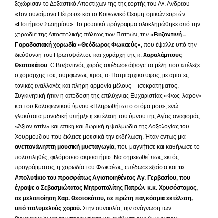
ξεχώρισαν το Δοξαστικό Αποστίχων της της εορτής του Αγ. Ανδρέου
«Τον συναίμονα Πέτρου» και το Κοινωνικό Θεομητορικών εορτών
«Ποτήριον Σωτηρίου». Το μουσικό πρόγραμμα ολοκληρώθηκε από την
χορωδία της Αποστολικής πόλεως των Πατρών, την «
Βυζαντινή –
Παραδοσιακή χορωδία «Θεόδωρος Φωκαεύς»
, που έψαλλε υπό την
διεύθυνση του Πρωτοψάλτου και χοράρχη της κ.
Χαραλάμπους
Θεοτοκάτου
. Ο Βυζαντινός χορός απέδωσε άψογα τα μέλη που επέλεξε
ο χοράρχης του, συμφώνως προς το Πατριαρχικό ύφος, με άριστες
τονικές εναλλαγές και πλήρη αρμονία μέλους – ισοκρατήματος.
Συγκινητική ήταν η απόδοση της επιλύχνιας Ευχαριστίας «Φως Ιλαρόν»
και του Καλοφωνικού ύμνου «Πληρωθήτω το στόμα μου», ενώ
γλυκύτατα μοναδική υπήρξε η εκτέλεση του ύμνου της Αγίας αναφοράς
«Άξιον εστίν» και επική και δωρική η ψαλμωδία της Δοξολογίας του
Χουρμουζίου που έκλεισε μουσικά την εκδήλωση. Ήταν όντως μια
ανεπανάληπτη μουσική μυσταγωγία,
που μαγνήτισε και καθήλωσε το
πολυπληθές, φιλόμουσο ακροατήριο. Να σημειωθεί πως, εκτός
προγράμματος, η χορωδία του Φωκαέως, απέδωσε εξαίσια και
το
Απολυτίκιο του προσφάτως Αγιοποιηθέντος Αγ. Γερβασίου, που
έγραψε ο Σεβασμιώτατος Μητροπολίτης Πατρών κ.κ. Χρυσόστομος,
σε μελοποίηση Χαρ. Θεοτοκάτου, σε πρώτη παγκόσμια εκτέλεση,
υπό πολυμελούς χορού.
Στην συναυλία, την ανάγνωση των