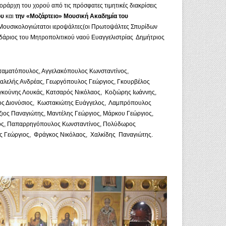
χοράρχη του χορού από τις πρόσφατες τιμητικές διακρίσεις
ου
και
την «Μοζάρτειο» Μουσική Ακαδημία
του
 Μουσικολογιώτατοι ιεροψάλτες(οι Πρωτοψάλτες Σπυρίδων
άριος του Μητροπολιτικού ναού Ευαγγελιστρίας Δημήτριος
Σταματόπουλος, Αγγελακόπουλος Κωνσταντίνος,
ιαλελής Ανδρέας, Γεωργόπουλος Γεώργιος, Γκουρβέλος
κούνης Λουκάς, Κατσαρός Νικόλαος, Κοζιώρης Ιωάννης,
ος Διονύσιος, Κωστακιώτης Ευάγγελος, Λαμπρόπουλος
ιος Παναγιώτης, Μαντέλης Γεώργιος, Μάρκου Γεώργιος,
ος, Παπαρρηγόπουλος Κωνσταντίνος, Πολύδωρος
ος Γεώργιος, Φράγκος Νικόλαος, Χαλκίδης Παναγιώτης.