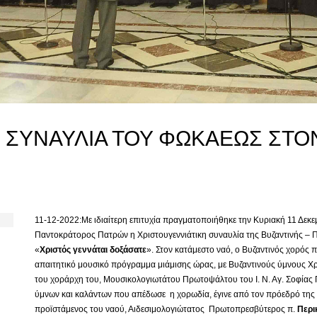
Η ΣΥΝΑΥΛΙΑ ΤΟΥ ΦΩΚΑΕΩΣ ΣΤΟ
11-12-2022:Με ιδιαίτερη επιτυχία πραγματοποιήθηκε την Κυριακή 11 Δεκεμβ
Παντοκράτορος Πατρών η Χριστουγεννιάτικη συναυλία της Βυζαντινής –
«
Χριστός γεννάται δοξάσατε
». Στον κατάμεστο ναό, ο Βυζαντινός χορός
απαιτητικό μουσικό πρόγραμμα μιάμισης ώρας, με Βυζαντινούς ύμνους Χ
του χοράρχη του, Μουσικολογιωτάτου Πρωτοψάλτου του Ι. Ν. Αγ. Σοφίας
ύμνων και καλάντων που απέδωσε η χορωδία, έγινε από τον πρόεδρό της
προϊστάμενος του ναού, Αιδεσιμολογιώτατος Πρωτοπρεσβύτερος π.
Περι