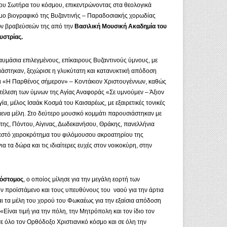
του Σωτήρα του κόσμου, επικεντρώνοντας στα θεολογικά
μο βιογραφικό της Βυζαντινής – Παραδοσιακής χορωδίας
ων βραβεύσεών της από την
Βασιλική Μουσική Ακαδημία του
υστρίας.
υμάσια επιλεγμένους, επίκαιρους Βυζαντινούς ύμνους, με
άστηκαν, ξεχώρισε η γλυκύτατη και κατανυκτική απόδοση
ι «Η Παρθένος σήμερον» – Κοντάκιον Χριστουγέννων, καθώς
κτέλεση των ύμνων της Αγίας Αναφοράς «Σε υμνούμεν – Άξιον
ία, μέλος Ισαάκ Κοσμά του Καισαρέως, με εξαιρετικές τονικές
μενα μέλη. Στο δεύτερο μουσικό κομμάτι παρουσιάστηκαν με
ήτης, Πόντου, Αίγινας, Δωδεκανήσου, Θράκης, πανελλήνια
εστό χειροκρότημα του φιλόμουσου ακροατηρίου της
α τα δώρα και τις ιδιαίτερες ευχές στον νοικοκύρη, στην
όστομος
, ο οποίος μίλησε για την μεγάλη εορτή των
ν προϊστάμενο και τους υπευθύνους του ναού για την άρτια
ι τα μέλη του χορού του Φωκαέως για την εξαίσια απόδοση
«Είναι τιμή για την πόλη, την Μητρόπολη και τον ίδιο τον
ε όλο τον Ορθόδοξο Χριστιανικό κόσμο και σε όλη την