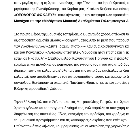
στην μεγάλη εορτή τη Χριστιανοσύνης, στην Γέννηση του Ιησού Χριστού, 
μηνύματα της Ενανθρώπισης του Κυρίου μας. Κατόπιν διάβασε ένα σύντο
«
ΘΕΟΔΩΡΟΣ ΦΩΚΑΕΥΣ
», καταλήγοντας με την αναφορά των προσφάτ
Μονάχου
και
την «Μοζάρτειο» Μουσική Ακαδημία
του Σάλτσμπουργκ Α
Στο πρώτο μέρος της μουσικής εσπερίδας, ο Βυζαντινός χορός απέδωσε θα
αξιοπρόσεκτη αρμονία μέλους – ισοκρατήματος. Από τα μέλη που παρουσι
των γνωστών ύμνων «Δεύτε ίδωμεν πιστοί» – Κάθισμα Χριστουγέννων κα
και του Κοινωνικού «Λύτρωσιν απέστειλε». Μοναδική ήταν επίσης και η ε
εστίν, σε Ήχο πλ. Α΄ – Σπάθιον μέλος- Κωνσταντίνου Πρίγγου και η Δοξολογ
εναλλαγές και μελωδικές αυξομειώσεις της έντασης του ήχου στα αποδιδό
ιδιαίτερη επιτυχία κάλαντα απ’ όλα τα μέρη της πατρίδας μας(κάλαντα Κρ
κάλαντα), που αποδόθηκαν με τον πατροπαράδοτο τρόπο και έφεραν το ζ
συναυλίας. Ξεχώρισαν τα σκωπτικά Παινέματα Θράκης, με τις ευχαριστίες γι
Ελληνική προσωδιακή γλώσσα.
Την εκδήλωση έκλεισε ο Σεβασμιώτατος Μητροπολίτης Πατρών κ.κ.
Χρυσ
Χριστουγέννων και το πραγματικό νόημά της, ενώ παράλληλα συνεχάρη το
διοργάνωση της συναυλίας. Τέλος, συνεχάρη τον πρόεδρο, τον χοράρχη κα
του μουσικού προγράμματος και τις καινούργιες διακρίσεις που επέτυχαν. 
Επίσκοπο» όπως δήλωσε, «οι βραβεύσεις και οι διακρίσεις της χορωδίας σ