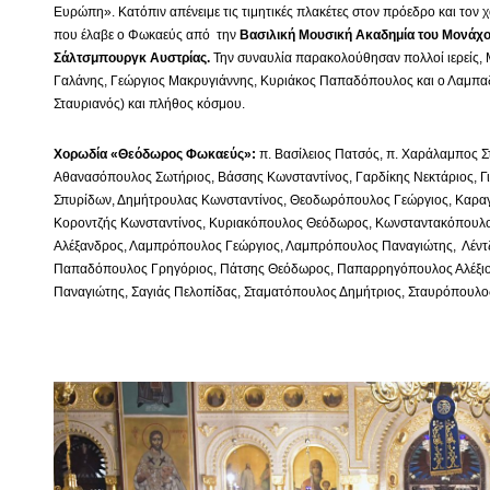
Ευρώπη». Κατόπιν απένειμε τις τιμητικές πλακέτες στον πρόεδρο και τον 
που έλαβε ο Φωκαεύς από την
Βασιλική Μουσική Ακαδημία του Μονάχ
Σάλτσμπουργκ Αυστρίας.
Την συναυλία παρακολούθησαν πολλοί ιερείς,
Γαλάνης, Γεώργιος Μακρυγιάννης, Κυριάκος Παπαδόπουλος και ο Λαμπαδ
Σταυριανός) και πλήθος κόσμου.
Χορωδία «Θεόδωρος Φωκαεύς»:
π. Βασίλειος Πατσός, π. Χαράλαμπος 
Αθανασόπουλος Σωτήριος, Βάσσης Κωνσταντίνος, Γαρδίκης Νεκτάριος, Γ
Σπυρίδων, Δημήτρουλας Κωνσταντίνος, Θεοδωρόπουλος Γεώργιος, Καραγ
Κοροντζής Κωνσταντίνος, Κυριακόπουλος Θεόδωρος, Κωνσταντακόπουλ
Αλέξανδρος, Λαμπρόπουλος Γεώργιος, Λαμπρόπουλος Παναγιώτης, Λέντζ
Παπαδόπουλος Γρηγόριος, Πάτσης Θεόδωρος, Παπαρρηγόπουλος Αλέξι
Παναγιώτης, Σαγιάς Πελοπίδας, Σταματόπουλος Δημήτριος, Σταυρόπουλ