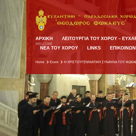
ΑΡΧΙΚΉ
ΛΕΙΤΟΥΡΓΙΑ ΤΟΥ ΧΟΡΟΥ – ΕΥΧΑ
WELCOME
ΝΕΑ ΤΟΥ ΧΟΡΟΥ
LINKS
ΕΠΙΚΟΙΝΩΝ
Home
Event
Η ΧΡΙΣΤΟΥΓΕΝΝΙΑΤΙΚΗ ΣΥΝΑΥΛΙΑ ΤΟΥ ΦΩΚ