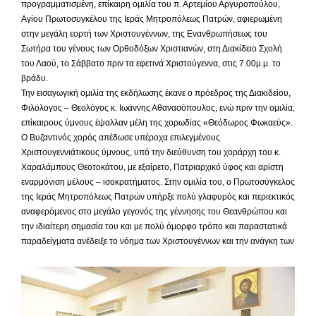
προγραμματισμένη, επίκαιρη ομιλία του π. Αρτεμίου Αργυροπούλου,
Αγίου Πρωτοσυγκέλου της Ιεράς Μητροπόλεως Πατρών, αφιερωμένη
στην μεγάλη εορτή των Χριστουγέννων, της Ενανθρωπήσεως του
Σωτήρα του γένους των Ορθοδόξων Χριστιανών, στη Διακίδειο Σχολή
του Λαού, το Σάββατο πριν τα εφετινά Χριστούγεννα, στις 7.00μ.μ. το
βράδυ.
Την εισαγωγική ομιλία της εκδήλωσης έκανε ο πρόεδρος της Διακιδείου,
Φιλόλογος – Θεολόγος κ. Ιωάννης Αθανασόπουλος, ενώ πριν την ομιλία,
επίκαιρους ύμνους έψαλλαν μέλη της χορωδίας «Θεόδωρος Φωκαεύς».
Ο Βυζαντινός χορός απέδωσε υπέροχα επιλεγμένους
Χριστουγεννιάτικους ύμνους, υπό την διεύθυνση του χοράρχη του κ.
Χαραλάμπους Θεοτοκάτου, με εξαίρετο, Πατριαρχικό ύφος και αρίστη
εναρμόνιση μέλους – ισοκρατήματος. Στην ομιλία του, ο Πρωτοσύγκελος
της Ιεράς Μητροπόλεως Πατρών υπήρξε πολύ γλαφυρός και περιεκτικός
αναφερόμενος στο μεγάλο γεγονός της γέννησης του Θεανθρώπου και
την ιδιαίτερη σημασία του και με πολύ όμορφο τρόπο και παραστατικά
παραδείγματα ανέδειξε το νόημα των Χριστουγέννων και την ανάγκη των