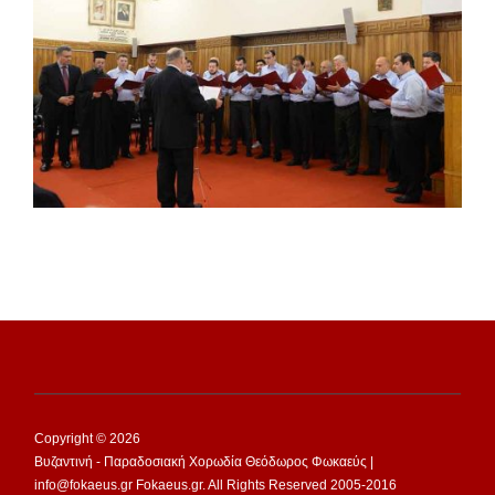
Copyright © 2026
Βυζαντινή - Παραδοσιακή Χορωδία Θεόδωρος Φωκαεύς |
info@fokaeus.gr Fokaeus.gr. All Rights Reserved 2005-2016