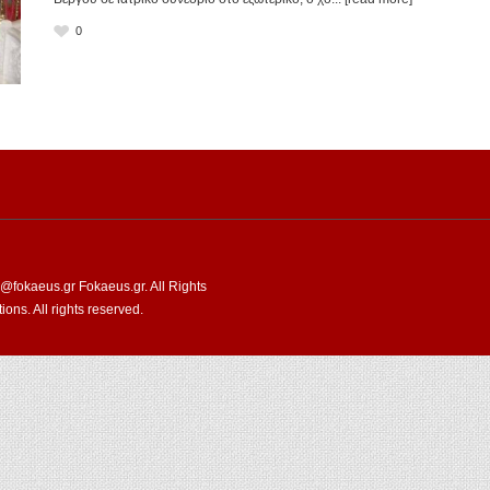
0
fokaeus.gr Fokaeus.gr. All Rights
ns. All rights reserved.