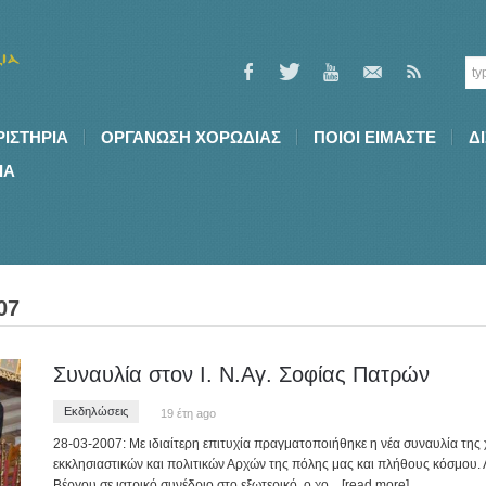
ΡΙΣΤΗΡΙΑ
ΟΡΓΑΝΩΣΗ ΧΟΡΩΔΙΑΣ
ΠΟΙΟI ΕΙΜΑΣΤΕ
Δ
ΙΑ
07
Συναυλία στον Ι. Ν.Αγ. Σοφίας Πατρών
Εκδηλώσεις
19 έτη ago
28-03-2007: Mε ιδιαίτερη επιτυχία πραγματοποιήθηκε η νέα συναυλία της 
εκκλησιαστικών και πολιτικών Αρχών της πόλης μας και πλήθους κόσμου. 
Βέργου σε ιατρικό συνέδριο στο εξωτερικό, ο χο
... [read more]