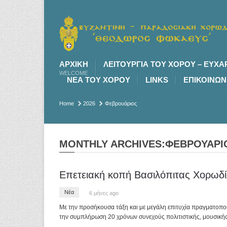
ΑΡΧΙΚΉ
ΛΕΙΤΟΥΡΓΙΑ ΤΟΥ ΧΟΡΟΥ – ΕΥΧΑ
WELCOME
ΝΕΑ ΤΟΥ ΧΟΡΟΥ
LINKS
ΕΠΙΚΟΙΝΩΝ
Home
2026
Φεβρουάριος
MONTHLY ARCHIVES:ΦΕΒΡΟΥΆΡΙΟ
Επετειακή κοπή Βασιλόπιτας Χορω
Νέα
6 μήνες ago
Με την προσήκουσα τάξη και με μεγάλη επιτυχία πραγματοπο
την συμπλήρωση 20 χρόνων συνεχούς πολιτιστικής, μουσική