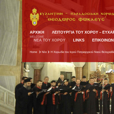
ΑΡΧΙΚΉ
ΛΕΙΤΟΥΡΓΙΑ ΤΟΥ ΧΟΡΟΥ – ΕΥΧΑ
WELCOME
ΝΕΑ ΤΟΥ ΧΟΡΟΥ
LINKS
ΕΠΙΚΟΙΝΩΝ
Home
Νέα
Η Χορωδία του Ιερού Πατριαρχικού Ναού Βελιγραδί