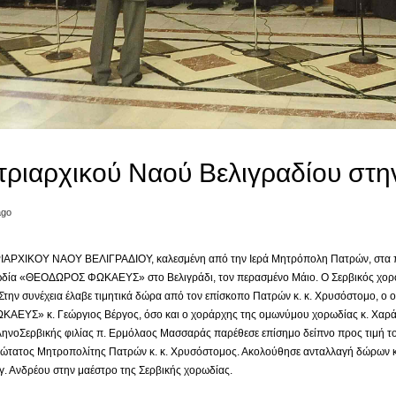
τριαρχικού Ναού Βελιγραδίου στη
ago
ΡΙΑΡΧΙΚΟΥ ΝΑΟΥ ΒΕΛΙΓΡΑΔΙΟΥ, καλεσμένη από την Ιερά Μητρόπολη Πατρών, στα πλ
ωδία «ΘΕΟΔΩΡΟΣ ΦΩΚΑΕΥΣ» στο Βελιγράδι, τον περασμένο Μάιο. Ο Σερβικός χορός έ
ε. Στην συνέχεια έλαβε τιμητικά δώρα από τον επίσκοπο Πατρών κ. κ. Χρυσόστομο, ο 
ΑΕΥΣ» κ. Γεώργιος Βέργος, όσο και ο χοράρχης της ομωνύμου χορωδίας κ. Χαράλ
νοΣερβικής φιλίας π. Ερμόλαος Μασσαράς παρέθεσε επίσημο δείπνο προς τιμή του χ
ιώτατος Μητροπολίτης Πατρών κ. κ. Χρυσόστομος. Ακολούθησε ανταλλαγή δώρων κα
 Ανδρέου στην μαέστρο της Σερβικής χορωδίας.