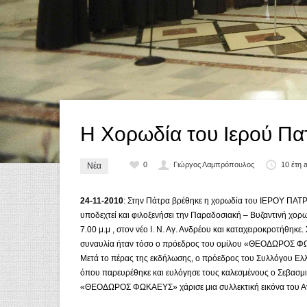
Η Χορωδία του Ιερού Πα
0
Γιώργος Λαμπρόπουλος
10 έτη 
Νέα
24-11-2010
: Στην Πάτρα βρέθηκε η χορωδία του ΙΕΡΟΥ ΠΑΤ
υποδεχτεί και φιλοξενήσει την Παραδοσιακή – Βυζαντινή χορ
7.00 μ.μ , στον νέο Ι. Ν. Αγ. Ανδρέου και καταχειροκροτήθηκ
συναυλία ήταν τόσο ο πρόεδρος του ομίλου «ΘΕΟΔΩΡΟΣ ΦΩΚ
Μετά το πέρας της εκδήλωσης, ο πρόεδρος του Συλλόγου Ελλη
όπου παρευρέθηκε και ευλόγησε τους καλεσμένους ο Σεβασμ
«ΘΕΟΔΩΡΟΣ ΦΩΚΑΕΥΣ» χάρισε μια συλλεκτική εικόνα του Αγ.