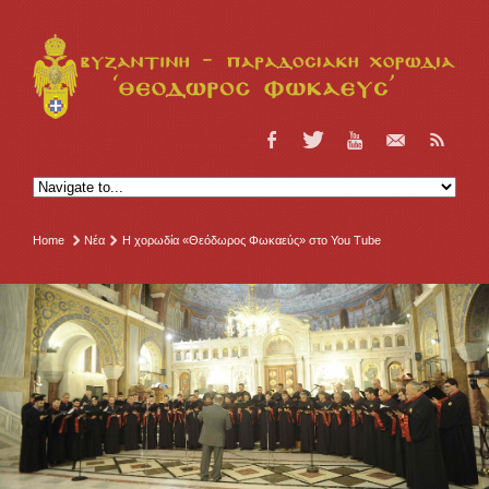
Home
Νέα
Η χορωδία «Θεόδωρος Φωκαεύς» στο You Tube