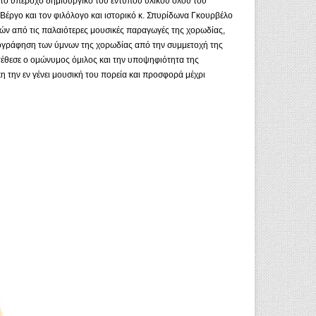
 το υπέροχο δημιουργικό του εντύπου υλικού όλου του
έργο και τον φιλόλογο και ιστορικό κ. Σπυρίδωνα Γκουρβέλο
ελών από τις παλαιότερες μουσικές παραγωγές της χορωδίας,
ογράφηση των ύμνων της χορωδίας από την συμμετοχή της
έθεσε ο ομώνυμος όμιλος και την υποψηφιότητα της
η την εν γένει μουσική του πορεία και προσφορά μέχρι