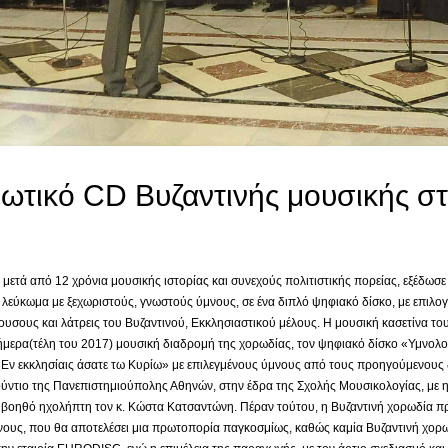
τικό CD Βυζαντινής μουσικής στ
τά από 12 χρόνια μουσικής ιστορίας και συνεχούς πολιτιστικής πορείας, εξέδωσε
λεύκωμα με ξεχωριστούς, γνωστούς ύμνους, σε ένα διπλό ψηφιακό δίσκο, με επιλο
υσους και λάτρεις του Βυζαντινού, Εκκλησιαστικού μέλους. Η μουσική κασετίνα το
 σήμερα(τέλη του 2017) μουσική διαδρομή της χορωδίας, τον ψηφιακό δίσκο «Υμνο
«Εν εκκλησίαις άσατε τω Κυρίω» με επιλεγμένους ύμνους από τους προηγούμενους 
ύντιο της Πανεπιστημιούπολης Αθηνών, στην έδρα της Σχολής Μουσικολογίας, με
βοηθό ηχολήπτη τον κ. Κώστα Κατσαντώνη. Πέραν τούτου, η Βυζαντινή χορωδία πρ
ους, που θα αποτελέσει μια πρωτοπορία παγκοσμίως, καθώς καμία Βυζαντινή χορωδί