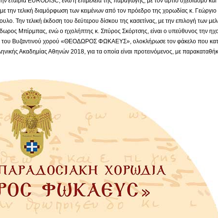
ην εταιρία EURODISC, ενώ η επιμέλεια της παραγωγής, με τον άρτιο σχεδιασμό και
 την τελική διαμόρφωση των κειμένων από τον πρόεδρο της χορωδίας κ. Γεώργιο Β
πουλο. Την τελική έκδοση του δεύτερου δίσκου της κασετίνας, με την επιλογή των μ
ωρος Μπίρμπας, ενώ ο ηχολήπτης κ. Σπύρος Σκόρτσης, είναι ο υπεύθυνος την ηχ
ίας του Βυζαντινού χορού «ΘΕΟΔΩΡΟΣ ΦΩΚΑΕΥΣ», ολοκλήρωσε τον φάκελο που κατ
λληνικής Ακαδημίας Αθηνών 2018, για τα οποία είναι προτεινόμενος, με παρακαταθήκ