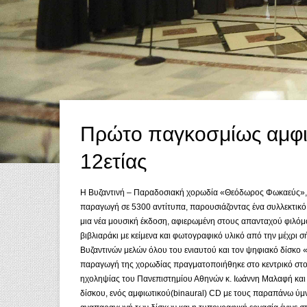
Πρώτο παγκοσμίως αμφιω
12ετίας
Η Βυζαντινή – Παραδοσιακή χορωδία «Θεόδωρος Φωκαεύς», με
παραγωγή σε 5300 αντίτυπα, παρουσιάζοντας ένα συλλεκτικό 
μια νέα μουσική έκδοση, αφιερωμένη στους απανταχού φιλόμο
βιβλιαράκι με κείμενα και φωτογραφικό υλικό από την μέχρι
Βυζαντινών μελών όλου του ενιαυτού και τον ψηφιακό δίσκο 
παραγωγή της χορωδίας πραγματοποιήθηκε στο κεντρικό στο
ηχοληψίας του Πανεπιστημίου Αθηνών κ. Ιωάννη Μαλαφή και 
δίσκου, ενός αμφιωτικού(binaural) CD με τους παραπάνω ύμν