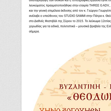
αναπαραγωγή των δίσκων και η τυπογραφική εργασία έγινε στ
λευκώματος πραγματοποιήθηκε στην εταιρία THREE G ADV., με
και την γενική επιμέλεια έκδοσης από τον κ. Γεώργιο Γεωργό
ανέλαβε ο υπεύθυνος του STUDIO SAMMI στην Πάτρα κ. Θεόδ
στο Διεθνές Φεστιβάλ της Σύρου το 2015. Το λεύκωμα 12ετ
χορωδίας για τα ειδικά, πολιτιστικά – μουσικά βραβεία της Ε
σήμερα.