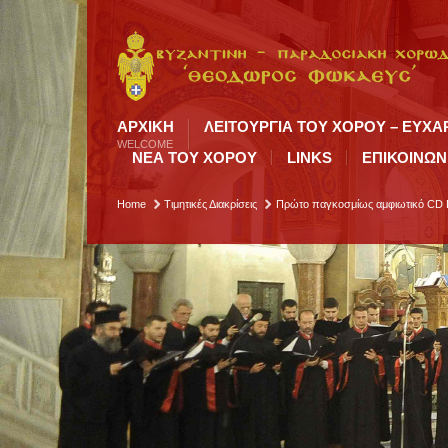
ΑΡΧΙΚΉ
ΛΕΙΤΟΥΡΓΙΑ ΤΟΥ ΧΟΡΟΥ – ΕΥΧΑ
WELCOME
ΝΕΑ ΤΟΥ ΧΟΡΟΥ
LINKS
ΕΠΙΚΟΙΝΩΝ
Home
Τιμητικές Διακρίσεις
Πρώτο παγκοσμίως αμφιωτικό CD Βυ