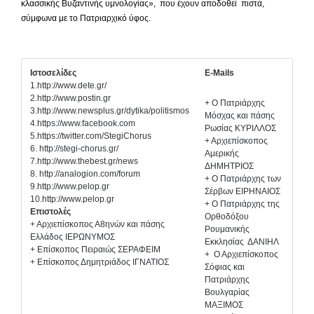
κλασσικής Βυζαντινής υμνολογίας», που έχουν αποδοθεί πιστά,
σύμφωνα με το Πατριαρχικό ύφος.
Ιστοσελίδες
E-Mails
1.
http://www.dete.gr/
2.
http://www.postin.gr
+ Ο Πατριάρχης
3.
http://www.newsplus.gr/dytika/politismos
Μόσχας και πάσης
4.
https://www.facebook.com
Ρωσίας ΚΥΡΙΛΛΟΣ
5.
https://twitter.com/StegiChorus
+ Αρχιεπίσκοπος
6.
http://stegi-chorus.gr/
Αμερικής
7.
http://www.thebest.gr/news
ΔΗΜΗΤΡΙΟΣ
8.
http://analogion.com/forum
+ Ο Πατριάρχης των
9.
http://www.pelop.gr
Σέρβων ΕΙΡΗΝΑΙΟΣ
10.
http://www.pelop.gr
+ Ο Πατριάρχης της
Επιστολές
Ορθοδόξου
+
Αρχιεπίσκοπος Α8ηνών και πάσης
Ρουμανικής
Ελλάδος ΙΕΡΩΝΥΜΟΣ
Εκκλησίας ΔΑΝΙΗΛ
+
Επίσκοπος Πειραιώς ΣΕΡΑΦΕΙΜ
+ Ο Αρχιεπίσκοπος
+
Επίσκοπος Δημητριάδος ΙΓΝΑΤΙΟΣ
Σόφιας και
Πατριάρχης
Βουλγαρίας
ΜΑΞΙΜΟΣ