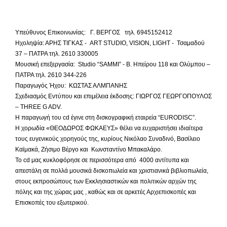
Υπεύθυνος Επικοινωνίας: Γ. ΒΕΡΓΟΣ τηλ. 6945152412
Ηχοληψία: ΑΡΗΣ ΤΙΓΚΑΣ - ART STUDIO, VISION, LIGHT - Τσαμαδού
37 – ΠΑΤΡΑ τηλ. 2610 330005
Μουσική επεξεργασία: Studio “SAMMI” - Β. Ηπείρου 118 και Ολύμπου –
ΠΑΤΡΑ τηλ. 2610 344-226
Παραγωγός Ήχου: ΚΩΣΤΑΣ ΑΛΜΠΑΝΗΣ
Σχεδιασμός Εντύπου και επιμέλεια έκδοσης: ΓΙΩΡΓΟΣ ΓΕΩΡΓΟΠΟΥΛΟΣ
– THREE G ADV.
Η παραγωγή του cd έγινε στη δισκογραφική εταιρεία “EURODISC”.
Η χορωδία «ΘΕΟΔΩΡΟΣ ΦΩΚΑΕΥΣ» θέλει να ευχαριστήσει ιδιαίτερα
τους ευγενικούς χορηγούς της, κυρίους Νικόλαο Συναδινό, Βασίλειο
Καϊμακά, Ζήσιμο Βέργο και Κωνσταντίνο Μπακαλάρο.
Το cd μας κυκλοφόρησε σε περισσότερα από 4000 αντίτυπα και
απεστάλη σε πολλά μουσικά δισκοπωλεία και χριστιανικά βιβλιοπωλεία,
στους εκπροσώπους των Εκκλησιαστικών και πολιτικών αρχών της
πόλης και της χώρας μας , καθώς και σε αρκετές Αρχιεπισκοπές και
Επισκοπές του εξωτερικού.