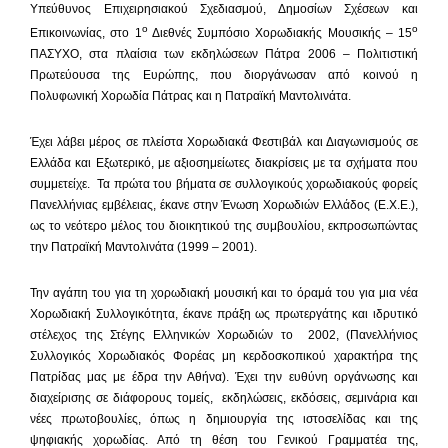
Υπεύθυνος Επιχειρησιακού Σχεδιασμού, Δημοσίων Σχέσεων και
ο
ο
Επικοινωνίας, στο 1
Διεθνές Συμπόσιο Χορωδιακής Μουσικής – 15
ΠΑΣΥΧΟ, στα πλαίσια των εκδηλώσεων Πάτρα 2006 – Πολιτιστική
Πρωτεύουσα της Ευρώπης, που διοργάνωσαν από κοινού η
Πολυφωνική Χορωδία Πάτρας και η Πατραϊκή Μαντολινάτα.
Έχει λάβει μέρος σε πλείστα Χορωδιακά Φεστιβάλ και Διαγωνισμούς σε
Ελλάδα και Εξωτερικό, με αξιοσημείωτες διακρίσεις με τα σχήματα που
συμμετείχε. Τα πρώτα του βήματα σε συλλογικούς χορωδιακούς φορείς
Πανελλήνιας εμβέλειας, έκανε στην Ένωση Χορωδιών Ελλάδος (Ε.Χ.Ε.),
ως το νεότερο μέλος του διοικητικού της συμβουλίου, εκπροσωπώντας
την Πατραϊκή Μαντολινάτα (1999 – 2001).
Την αγάπη του για τη χορωδιακή μουσική και το όραμά του για μια νέα
Χορωδιακή Συλλογικότητα, έκανε πράξη ως πρωτεργάτης και ιδρυτικό
στέλεχος της Στέγης Ελληνικών Χορωδιών το 2002, (Πανελλήνιος
Συλλογικός Χορωδιακός Φορέας μη κερδοσκοπικού χαρακτήρα της
Πατρίδας μας με έδρα την Αθήνα). Έχει την ευθύνη οργάνωσης και
διαχείρισης σε διάφορους τομείς, εκδηλώσεις, εκδόσεις, σεμινάρια και
νέες πρωτοβουλίες, όπως η δημιουργία της ιστοσελίδας και της
ψηφιακής χορωδίας. Από τη θέση του Γενικού Γραμματέα της,