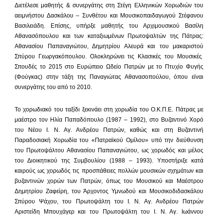
Διετέλεσε μαθητής & συνεργάτης στη Στέγη Ελληνικών Χορωδιών του
αειμνήστου Δασκάλου – Συνθέτου και Μουσικοπαιδαγωγού Στέφανου
Βασιλειάδη. Επίσης, υπήρξε μαθητής του Αρχιμουσικού Βασίλη
Αθανασόπουλου και των καταξιωμένων Πρωτοψαλτών της Πάτρας:
Αθανασίου Παπαναγιώτου, Δημητρίου Αλευρά και του μακαριστού
Σπύρου Γεωργακόπουλου. Ολοκληρώνει τις Κλασικές του Μουσικές
Σπουδές το 2015 στο Ευρώπειο Ωδείο Πατρών με το Πτυχίο Φυγής
(Φούγκας) στην τάξη της Παναγιώτας Αθανασοπούλου, όπου είναι
συνεργάτης του από το 2010.
Το χορωδιακό του ταξίδι ξεκινάει στη χορωδία του Ο.Κ.Π.Ε. Πάτρας με
μαέστρο τον Ηλία Παπαδόπουλο (1987 – 1992), στο Βυζαντινό Χορό
του Νέου Ι. Ν. Αγ. Ανδρέου Πατρών, καθώς και στη Βυζαντινή
Παραδοσιακή Χορωδία του «Πατραϊκού Ομίλου» υπό την διεύθυνση
του Πρωτοψάλτου Αθανασίου Παπαναγιώτου, ως χορωδός και μέλος
του Διοικητικού της Συμβουλίου (1988 – 1993). Υποστήριξε κατά
καιρούς ως χορωδός τις προσπάθειες πολλών μουσικών σχημάτων και
βυζαντινών χορών των Πατρών, όπως του Μουσικού και Μαέστρου
Δημητρίου Ζαφείρη, του Άρχοντος Υμνωδού και Μουσικοδιδασκάλου
Σπύρου Ψάχου, του Πρωτοψάλτη του Ι. Ν. Αγ. Ανδρέου Πατρών
Αριστείδη Μπουχάγερ και του Πρωτοψάλτη του Ι. Ν. Αγ. Ιωάννου