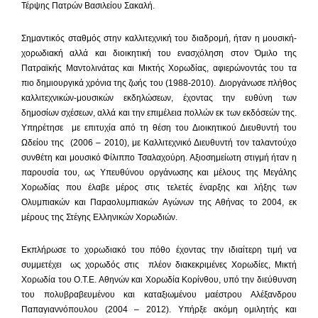
Τέρψης Πατρών Βασιλείου Σακαλή.
Σημαντικός σταθμός στην καλλιτεχνική του διαδρομή, ήταν η μουσική-
χορωδιακή αλλά και διοικητική του ενασχόληση στον Όμιλο της
Πατραϊκής Μαντολινάτας και Μικτής Χορωδίας, αφιερώνοντάς του τα
πιο δημιουργικά χρόνια της ζωής του (1988-2010). Διοργάνωσε πλήθος
καλλιτεχνικών-μουσικών εκδηλώσεων, έχοντας την ευθύνη των
δημοσίων σχέσεων, αλλά και την επιμέλεια πολλών εκ των εκδόσεών της.
Υπηρέτησε με επιτυχία από τη θέση του Διοικητικού Διευθυντή του
Ωδείου της (2006 – 2010), με Καλλιτεχνικό Διευθυντή τον ταλαντούχο
συνθέτη και μουσικό Φίλιππο Τσαλαχούρη. Αξιοσημείωτη στιγμή ήταν η
παρουσία του, ως Υπευθύνου οργάνωσης και μέλους της Μεγάλης
Χορωδίας που έλαβε μέρος στις τελετές έναρξης και λήξης των
Ολυμπιακών και Παραολυμπιακών Αγώνων της Αθήνας το 2004, εκ
μέρους της Στέγης Ελληνικών Χορωδιών.
Εκπλήρωσε το χορωδιακό του πόθο έχοντας την ιδιαίτερη τιμή να
συμμετέχει ως χορωδός στις πλέον διακεκριμένες Χορωδίες, Μικτή
Χορωδία του Ο.Τ.Ε. Αθηνών και Χορωδία Κορίνθου, υπό την διεύθυνση
του πολυβραβευμένου και καταξιωμένου μαέστρου Αλέξανδρου
Παπαγιαννόπουλου (2004 – 2012). Υπήρξε ακόμη ομιλητής και