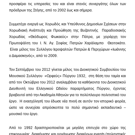
προσφέρει τις υπηρεσίες του και είναι στενός συνεργάτης όλων των
πρόεδρων της Στέγης, από το 2002 έως και σήμερα.
Συμμετέχει ενεργά ως Χορωδός και Υπεύθυνος Δημοσίων Σχέσεων στην
Χορωδιακή Ανάπτυξη και Προώθηση της Βυζαντινής Παραδοσιακής
Χορωδίας «Θεόδωρος Φωκαεύς» στην Πάτρα, με χοράρχη τον
Πρωτοψάλτη του Ι. Ν. Αγ. Σοφίας Πατρών Χαράλαμπο Θεοτοκάτο.
Είναι μέλος του Συλλόγου Ιεροψαλτών Πατρών & Περιχώρων «Ιωάννης
ο Δαμασκηνός», από το 2009.
Τον Σεπτέμβριο του 2012 γίνεται μέλος του Διοικητικού Συμβουλίου του
Μουσικού Συλλόγου «Ορφεύς» Πύργου 1932, στη θέση του ταμία και
από τον Οκτώβριο του 2012 αναλαμβάνει τα καθήκοντα του Διοικητικού
Διευθυντή του Ελληνικού Ωδείου παραρτήματος Πύργου, έχοντας
βραβευτεί από την Ακαδημία Αθηνών για το πολύπλευρο πολιτιστικό του
έργο. Η ενασχόλησή του έδωσε νέα πνοή σε αυτόν τον ιστορικό φορέα,
ώστε να συνεχίσει απρόσκοπτα το πολύ σημαντικό εκπαιδευτικό –
μουσικό του έργο.
Από το 1992 δραστηριοποιείται με μεγάλη επιτυχία στο χώρο της
επικοινωνίας, διαφήμισης και οργάνωσης διαφόρων events (πολιτιστικές