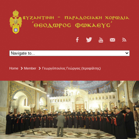
Home
Member
Γεωργόπουλος Γεώργιος (Ιεροψάλτης)