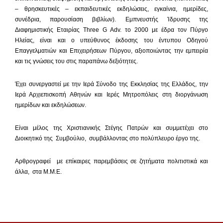
– θρησκευτικές – εκπαιδευτικές εκδηλώσεις, εγκαίνια, ημερίδες,
συνέδρια, παρουσίαση βιβλίων). Εμπνευστής Ίδρυσης της
Διαφημιστικής Εταιρίας Three G Adv. το 2000 με έδρα τον Πύργο
Ηλείας, είναι και ο υπεύθυνος έκδοσης του έντυπου Οδηγού
Επαγγελματιών και Επιχειρήσεων Πύργου, αξιοποιώντας την εμπειρία
και τις γνώσεις του στις παραπάνω δεξιότητες.
Έχει συνεργαστεί με την Ιερά Σύνοδο της Εκκλησίας της Ελλάδος, την
Ιερά Αρχιεπισκοπή Αθηνών και Ιερές Μητροπόλεις στη διοργάνωση
ημερίδων και εκδηλώσεων.
Είναι μέλος της Χριστιανικής Στέγης Πατρών και συμμετέχει στο
Διοικητικό της Συμβούλιο, συμβάλλοντας στο πολύπλευρο έργο της.
Αρθρογραφεί με επίκαιρες παρεμβάσεις σε ζητήματα πολιτιστικά και
άλλα, στα Μ.Μ.Ε.