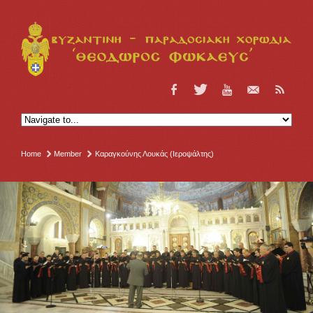
Home
Member
Καραγκούνης Λουκάς (Ιεροψάλτης)