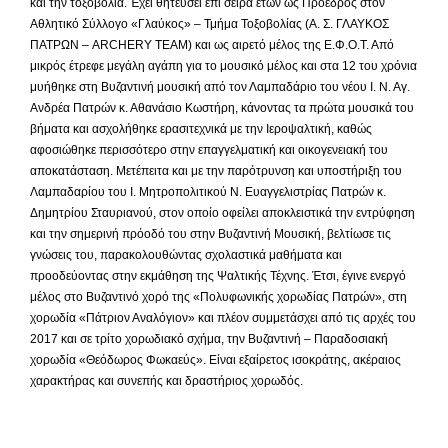
και την τοξοβολία. Έχει θητεύσει επί σειρά ετών ως Πρόεδρος στον
Αθλητικό Σύλλογο «Γλαύκος» – Τμήμα Τοξοβολίας (Α. Σ. ΓΛΑΥΚΟΣ
ΠΑΤΡΩΝ – ARCHERY TEAM) και ως αιρετό μέλος της Ε.Φ.Ο.Τ. Από
μικρός έτρεφε μεγάλη αγάπη για το μουσικό μέλος και στα 12 του χρόνια
μυήθηκε στη Βυζαντινή μουσική από τον Λαμπαδάριο του νέου Ι. Ν. Αγ.
Ανδρέα Πατρών κ. Αθανάσιο Κωστήρη, κάνοντας τα πρώτα μουσικά του
βήματα και ασχολήθηκε ερασιτεχνικά με την Ιεροψαλτική, καθώς
αφοσιώθηκε περισσότερο στην επαγγελματική και οικογενειακή του
αποκατάσταση. Μετέπειτα και με την παρότρυνση και υποστήριξη του
Λαμπαδαρίου του Ι. Μητροπολιτικού Ν. Ευαγγελιστρίας Πατρών κ.
Δημητρίου Σταυριανού, στον οποίο οφείλει αποκλειστικά την εντρύφηση
και την σημερινή πρόοδό του στην Βυζαντινή Μουσική, βελτίωσε τις
γνώσεις του, παρακολουθώντας σχολαστικά μαθήματα και
προοδεύοντας στην εκμάθηση της Ψαλτικής Τέχνης. Έτσι, έγινε ενεργό
μέλος στο Βυζαντινό χορό της «Πολυφωνικής χορωδίας Πατρών», στη
χορωδία «Πάτριον Αναλόγιον» και πλέον συμμετάσχει από τις αρχές του
2017 και σε τρίτο χορωδιακό σχήμα, την Βυζαντινή – Παραδοσιακή
χορωδία «Θεόδωρος Φωκαεύς». Είναι εξαίρετος ισοκράτης, ακέραιος
χαρακτήρας και συνεπής και δραστήριος χορωδός.