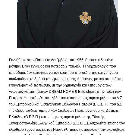
Γεννήθηκε στην Πάτρα το Δεκέμβριο του 1955, όπου και διαμένει
μόνιμα. Είναι έγγαμος και πατέρας 2 παιδιών. Η Μηχανολογία που
σπούδασε δεν κατάφερε να τον κρατήσει στο πεδίο της και γρήγορα
ακολούθησε το δρόμο του εμπορίου, ασχολούμενος με τον οικιακό και
επαγγελματικό εξοπλισμό, με την δημιουργία και λειτουργία των
γνωστών καταστημάτων DREAM HOME & Elite strom, στην πόλη των
Πατρών. Υποστήριξε τον κλάδο του εμπορίου ως αιρετό μέλος του Δ.Σ.
του Εμπορικού και Εισαγωγικού Συλλόγου Πατρών (Ε.Ε.Σ.Π.), του Δ.Σ
της Ομοσπονδίας Εμπορικών Συλλόγων Πελοποννήσου και Δυτικής
Ελλάδος (Ο.Ε.Σ.Π.) και επίσης ως αιρετό μέλος της Εθνικής
Συνομοσπονδίας Ελληνικού Εμπορίου (Ε.Σ.Ε.Ε.). Ασχολείται επίσης τον
ελεύθερο χρόνο του με τον Ναυταθλητισμό (ιστιοπλοΐα), την σκοποβολή