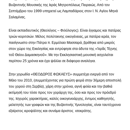
Βυζαντινής Μουσικής της Ιεράς Μητροπόλεως Πειραιώς. Από τον
Σεπτέμβριο του 1999 υπηρετεί ως Λαμπαδάριος στον Ι. Ν. Αγίου Μηνά
Σαλαμίνας.
Είναι εκπαιδευτικός (Θεολόγος – Φιλόλογος). Είναι έγγαμος και πατέρας
τριών κοριτσιών. Μέλος πολύτεκνης οικογένειας, με πατέρα ιερέα, τον
πασίγνωστο στην Πάτρα π. Ερμόλαο Μασσαρά, βρέθηκε από μικρός
στον χώρο της Εκκλησίας και εντρύφησε στα άδυτα της «Ἱερᾶς Τέχνης
τοῦ Θείου Δαμασκηνοῦ». Με την Εκκλησιαστική μουσική ασχολείται
περίπου 25 χρόνια και έχει ψάλλει σε διάφορα αναλόγια.
Στην χορωδία «ΘΕΟΔΩΡΟΣ ΦΩΚΑΕΥΣ» συμμετέχει ενεργά από τον
Μάιο του 2010, (συμμετέχοντας για πρώτη φορά στην 3ήμερη αποστολή
του χορού στη Σερβία), χάρη στην χρόνια, αγνή φιλία και την βαθιά
εκτίμησή του τόσο προς τον χοράρχη της, όσο και προς τον πρόεδρό
της. Ισχυρός χαρακτήρας, καλός οικογενειάρχης, έντιμος καθηγητής,
μελετητής των γραφών και της Βυζαντινής Υμνολογίας, είναι ταυτόχρονα
εξαίρετος ιεροψάλτης και συνάμα άριστος ισοκράτης.