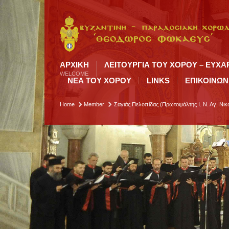
ΑΡΧΙΚΉ
ΛΕΙΤΟΥΡΓΙΑ ΤΟΥ ΧΟΡΟΥ – ΕΥΧΑ
WELCOME
ΝΕΑ ΤΟΥ ΧΟΡΟΥ
LINKS
ΕΠΙΚΟΙΝΩΝ
Home
Member
Σαγιάς Πελοπίδας (Πρωτοψάλτης Ι. Ν. Αγ. Νι