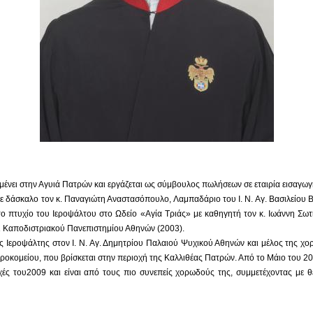
αμένει στην Αγυιά Πατρών και εργάζεται ως σύμβουλος πωλήσεων σε εταιρία εισαγω
με δάσκαλο τον κ. Παναγιώτη Αναστασόπουλο, Λαμπαδάριο του Ι. Ν. Αγ. Βασιλείου Β
 το πτυχίο του Ιεροψάλτου στο Ωδείο «Αγία Τριάς» με καθηγητή τον κ. Ιωάννη Σ
ι Καποδιστριακού Πανεπιστημίου Αθηνών (2003).
ς Ιεροψάλτης στον Ι. Ν. Αγ. Δημητρίου Παλαιού Ψυχικού Αθηνών και μέλος της χορ
ροκομείου, που βρίσκεται στην περιοχή της Καλλιθέας Πατρών. Από το Μάιο του 20
ου2009 και είναι από τους πιο συνεπείς χορωδούς της, συμμετέχοντας με θέρμ