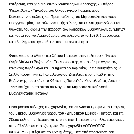
κατάρτιση, έπαιξε ο Μουσικοδιδάσκαλος και Χοράρχης κ. Σπύρος
Ψάχος, Άρχων Υμνωδός του Οικουμενικού Πατριαρχείου
Κωνσταντινουπόλεως και Πρωτοψάλτης του Μητροπολιτικού ναού
Ευαγγελιστρίας Πατρών. Μαθητής ο ίδιος του Θ. Χατζηθεοδώρου του
Φωκαέα, τον δίδαξε την έκφραση των κλασσικών Βυζαντινών μαθημάτων
και κοντά του, ως Λαμπαδάριός του πλέον από το 1989, διαμόρφωσε
και ολοκλήρωσε την ψαλτική του προσωπικότητα.
Φοιτώντας στο «Δημοτικό Ωδείο» Πατρών, στην τάξη του κ. Ψάχου,
έλαβε Δίπλωμα Βυζαντινής- Εκκλησιαστικής Μουσικής με «Άριστα»,
κάνοντας παράλληλα και μαθήματα ορθοφωνίας με τις καθηγήτριες κ.
Στέλλα Κούρτη και κ. Γιώτα Αντωνίου. Διετέλεσε επίσης Καθηγητής
Βυζαντινής μουσικής στο Ωδείο της Πατραϊκής Μαντολινάτας. Από το
1995 κατέχει το αριστερό αναλόγιο του Μητροπολιτικού ναού
Ευαγγελιστρίας Πατρών.
Είναι βασικό στέλεχος της χορωδίας του Συλλόγου Ιεροψαλτών Πατρών,
του μεικτού Βυζαντινού χορού του «Δημοτικού Ωδείου» Πατρών και επί
20ετία μέλος της Πολυφωνικής χορωδίας Πατρών, με πολλές εμφανίσεις
στην Ελλάδα και στο εξωτερικό. Στην χορωδία «ΘΕΟΔΩΡΟΣ
ΦΩΚΑΕΥΣ» μετέχει απ’ το ξεκίνημά της, μετά από πρόσκληση του