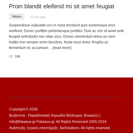
Proin blandit eleifend mi sit amet feugiat
Values
13 έτη ago
Suspendisse vulputate orci in nulla tincidunt quis scelerisque eros
eleifend. Donec porttitor pellentesque porttitor. Duis ac nisi sit amet ante
feugiat sollicitudin nec vitae arcu. Donec elementum tellus eu sem
mattis non semper enim faucibus. Nulla risus dolor, fringilla ac
fermentum et, accumsan
... [read more]
186
Copyright © 2026
Βυζαντινή - Παραδοσιακή Χορωδία Θεόδωρος Φωκαεύς |
info@fokaeus.gr Fokaeus.gr. All Rights Reserved 2005-2016
Ανάπτυξη, τεχνική υποστήριξη: 3wSolutions. All rights reserved.