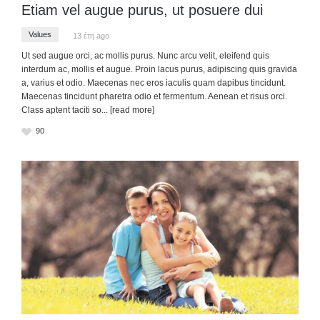
Etiam vel augue purus, ut posuere dui
Values
13 έτη ago
Ut sed augue orci, ac mollis purus. Nunc arcu velit, eleifend quis
interdum ac, mollis et augue. Proin lacus purus, adipiscing quis gravida
a, varius et odio. Maecenas nec eros iaculis quam dapibus tincidunt.
Maecenas tincidunt pharetra odio et fermentum. Aenean et risus orci.
Class aptent taciti so
... [read more]
90