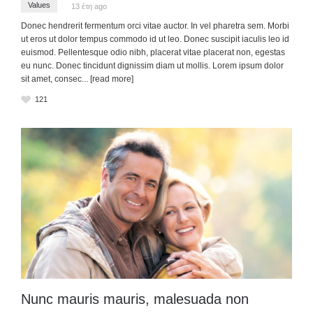
Values
13 έτη ago
Donec hendrerit fermentum orci vitae auctor. In vel pharetra sem. Morbi
ut eros ut dolor tempus commodo id ut leo. Donec suscipit iaculis leo id
euismod. Pellentesque odio nibh, placerat vitae placerat non, egestas
eu nunc. Donec tincidunt dignissim diam ut mollis. Lorem ipsum dolor
sit amet, consec
... [read more]
121
Nunc mauris mauris, malesuada non