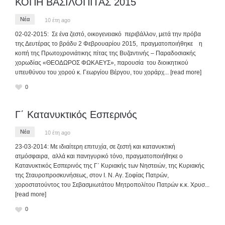
ΚΟΠΗ ΒΑΣΙΛΟΠΙΤΑΣ 2015
Νέα
10 έτη ago
02-02-2015: Σε ένα ζεστό, οικογενειακό περιβάλλον, μετά την πρόβα
της Δευτέρας το βράδυ 2 Φεβρουαρίου 2015, πραγματοποιήθηκε η
κοπή της Πρωτοχρονιάτικης πίτας της Βυζαντινής – Παραδοσιακής
χορωδίας «ΘΕΟΔΩΡΟΣ ΦΩΚΑΕΥΣ», παρουσία του διοικητικού
υπευθύνου του χορού κ. Γεωργίου Βέργου, του χοράρχ
... [read more]
0
Γ΄ Κατανυκτικός Εσπερινός
Νέα
10 έτη ago
23-03-2014: Με ιδιαίτερη επιτυχία, σε ζεστή και κατανυκτική
ατμόσφαιρα, αλλά και πανηγυρικό τόνο, πραγματοποιήθηκε ο
Κατανυκτικός Εσπερινός της Γ΄ Κυριακής των Νηστειών, της Κυριακής
της Σταυροπροσκυνήσεως, στον Ι. Ν. Αγ. Σοφίας Πατρών,
χοροστατούντος του Σεβασμιωτάτου Μητροπολίτου Πατρών κ.κ. Χρυσ
...
[read more]
0