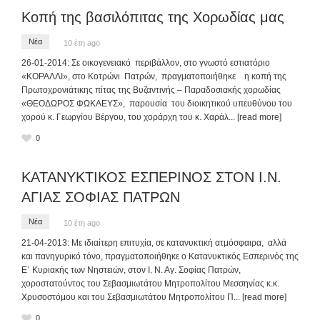
Κοπή της βασιλόπιτας της Χορωδίας μας
Νέα
10 έτη ago
26-01-2014: Σε οικογενειακό περιβάλλον, στο γνωστό εστιατόριο
«ΚΟΡΑΛΛΙ», στο Κοτρώνι Πατρών, πραγματοποιήθηκε η κοπή της
Πρωτοχρονιάτικης πίτας της Βυζαντινής – Παραδοσιακής χορωδίας
«ΘΕΟΔΩΡΟΣ ΦΩΚΑΕΥΣ», παρουσία του διοικητικού υπευθύνου του
χορού κ. Γεωργίου Βέργου, του χοράρχη του κ. Χαράλ
... [read more]
0
ΚΑΤΑΝΥΚΤΙΚΟΣ ΕΣΠΕΡΙΝΟΣ ΣΤΟΝ Ι.Ν.
ΑΓΙΑΣ ΣΟΦΙΑΣ ΠΑΤΡΩΝ
Νέα
10 έτη ago
21-04-2013: Με ιδιαίτερη επιτυχία, σε κατανυκτική ατμόσφαιρα, αλλά
και πανηγυρικό τόνο, πραγματοποιήθηκε ο Κατανυκτικός Εσπερινός της
Ε΄ Κυριακής των Νηστειών, στον Ι. Ν. Αγ. Σοφίας Πατρών,
χοροστατούντος του Σεβασμιωτάτου Μητροπολίτου Μεσσηνίας κ.κ.
Χρυσοστόμου και του Σεβασμιωτάτου Μητροπολίτου Π
... [read more]
0