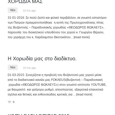
ΧΟΡΩΔΙΑ ΜΑΣ
Νέα
10 έτη ago
31-01-2016: Σε πολύ ζεστό και φιλικό περιβάλλον, σε γνωστό εστιατόριο
των Πατρών πραγματοποιήθηκε η κοπή της Πρωτοχρονιάτικης πίτας
της Βυζαντινής – Παραδοσιακής χορωδίας «ΘΕΟΔΩΡΟΣ ΦΩΚΑΕΥΣ»,
παρουσία του διοικητικού υπευθύνου του χορού κ. Γεωργίου Βέργου,
του χοράρχη του κ. Χαράλαμπου Θεοτοκάτου
... [read more]
Η Χορωδία μας στο διαδίκτυο.
Νέα
10 έτη ago
01-03-2015: Συνεχίζεται η προβολή του Βυζαντινού μας χορού μέσα
από το διαδικτυακό κανάλι μας FOKAEUS(Βυζαντινή – Παραδοσιακή
χορωδία «ΘΕΟΔΩΡΟΣ ΦΩΚΑΕΥΣ») στον γνωστό ιστότοπο YOUTUBE,
με θαυμαστό και γρήγορο ρυθμό, αποσπώντας εξαιρετικά επαινετικά
σχόλια και θετικές και ενθουσιώδεις κριτικές για
... [read more]
0