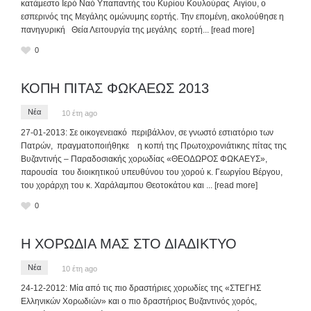
κατάμεστο Ιερό Ναό Υπαπαντής του Κυρίου Κουλούρας Αιγίου, ο
εσπερινός της Μεγάλης ομώνυμης εορτής. Την επομένη, ακολούθησε η
πανηγυρική Θεία Λειτουργία της μεγάλης εορτή
... [read more]
0
ΚΟΠΗ ΠΙΤΑΣ ΦΩΚΑΕΩΣ 2013
Νέα
10 έτη ago
27-01-2013: Σε οικογενειακό περιβάλλον, σε γνωστό εστιατόριο των
Πατρών, πραγματοποιήθηκε η κοπή της Πρωτοχρονιάτικης πίτας της
Βυζαντινής – Παραδοσιακής χορωδίας «ΘΕΟΔΩΡΟΣ ΦΩΚΑΕΥΣ»,
παρουσία του διοικητικού υπευθύνου του χορού κ. Γεωργίου Βέργου,
του χοράρχη του κ. Χαράλαμπου Θεοτοκάτου και
... [read more]
0
Η ΧΟΡΩΔΙΑ ΜΑΣ ΣΤΟ ΔΙΑΔΙΚΤΥΟ
Νέα
10 έτη ago
24-12-2012: Μία από τις πιο δραστήριες χορωδίες της «ΣΤΕΓΗΣ
Ελληνικών Χορωδιών» και ο πιο δραστήριος Βυζαντινός χορός,