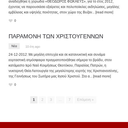
αναδείχθηκε η χορωδία «ΘΕΟΔΩΡΟΣ ΦΩΚΑΕΥΣ», για το έτος 2012,
έχοντας να παρουσιάσει εξαίρετες και πολυποίκιλες εκδηλώσεις, μεγάλης
εμβέλειας και υψηλής ποιότητας, στον χώρο της Βυζαν
... [read more]
0
ΠΑΡΑΜΟΝΗ ΤΩΝ ΧΡΙΣΤΟΥΓΕΝΝΩΝ
Νέα
10 έτη ago
24-12-2012: Με μεγάλη επιτυχία και σε κατανυκτική και συνάμα
εορταστική ατμόσφαιρα πραγματοποιήθηκε σήμερα το βράδυ, στον
κατάμεστο Ιερό Ναό Κοιμήσεως Θεοτόκου, Παραλίας Πατρών, η
νυκτερινή Θεία Λειτουργία της μεγαλύτερης εορτής της Χριστιανοσύνης,
της Γεννήσεως του Σωτήρα μας Ιησού Χριστού. Στα α
... [read more]
0
1
2
3
…
7
Επόμενη »