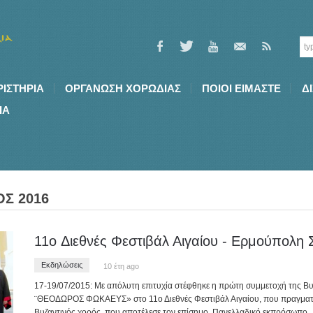
ΡΙΣΤΗΡΙΑ
ΟΡΓΑΝΩΣΗ ΧΟΡΩΔΙΑΣ
ΠΟΙΟI ΕΙΜΑΣΤΕ
Δ
ΙΑ
Σ 2016
11o Διεθνές Φεστιβάλ Αιγαίου - Ερμούπολη 
Εκδηλώσεις
10 έτη ago
17-19/07/2015: Με απόλυτη επιτυχία στέφθηκε η πρώτη συμμετοχή της 
¨ΘΕΟΔΩΡΟΣ ΦΩΚΑΕΥΣ» στο 11ο Διεθνές Φεστιβάλ Αιγαίου, που πραγματοπο
Βυζαντινός χορός, που αποτέλεσε τον επίσημο, Πανελλαδικό εκπρόσωπο
.