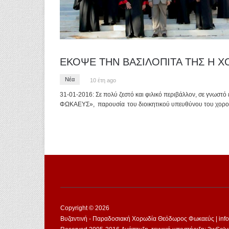
ΕΚΟΨΕ ΤΗΝ ΒΑΣΙΛΟΠΙΤΑ ΤΗΣ Η Χ
Νέα
10 έτη ago
31-01-2016: Σε πολύ ζεστό και φιλικό περιβάλλον, σε γνω
ΦΩΚΑΕΥΣ», παρουσία του διοικητικού υπευθύνου του χορού
Copyright © 2026
Βυζαντινή - Παραδοσιακή Χορωδία Θεόδωρος Φωκαεύς | info@