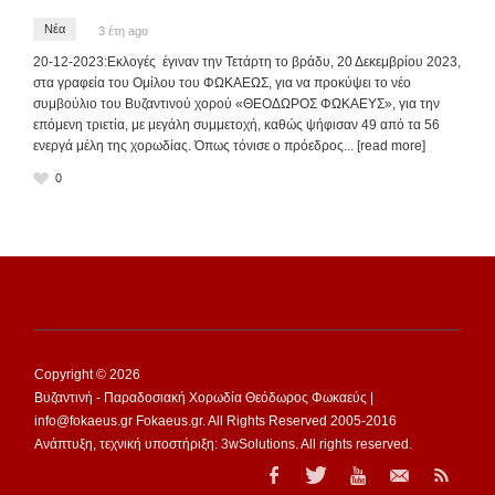
Νέα
3 έτη ago
20-12-2023:Εκλογές έγιναν την Τετάρτη το βράδυ, 20 Δεκεμβρίου 2023,
στα γραφεία του Ομίλου του ΦΩΚΑΕΩΣ, για να προκύψει το νέο
συμβούλιο του Βυζαντινού χορού «ΘΕΟΔΩΡΟΣ ΦΩΚΑΕΥΣ», για την
επόμενη τριετία, με μεγάλη συμμετοχή, καθώς ψήφισαν 49 από τα 56
ενεργά μέλη της χορωδίας. Όπως τόνισε ο πρόεδρος
... [read more]
0
Copyright © 2026
Βυζαντινή - Παραδοσιακή Χορωδία Θεόδωρος Φωκαεύς |
info@fokaeus.gr Fokaeus.gr. All Rights Reserved 2005-2016
Ανάπτυξη, τεχνική υποστήριξη: 3wSolutions. All rights reserved.