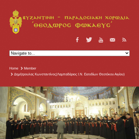
Home
Member
Δημήτρουλας Κωνσταντίνος(Λαμπαδάριος Ι.Ν. Εισοδίων Θεοτόκου Αιγίου)